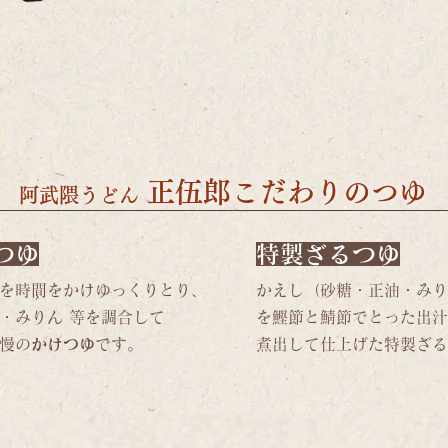
​正伍郎こだわりのつゆ
阿武隈うどん
つゆ
​特製ざるつゆ
を時間をかけゆっくりとり、
かえし（砂糖・正油・みり
・みりん 等を調合して
を鰹節と鯖節でとった出汁
慢の
かけつゆ
です。​​
煮出して仕上げた特製ざる