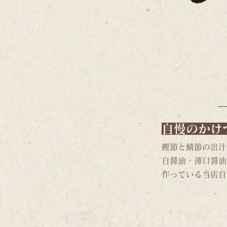
自慢の​かけ
鰹節と鯖節の出汁
白醤油・薄口醤油
作っている当店自