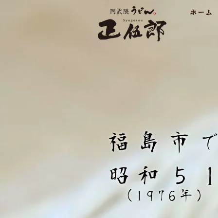
ホーム
福島市
昭和５
​(1976年)