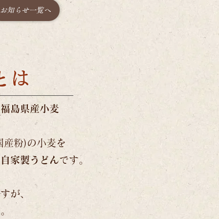
お知らせ一覧へ
とは
る福島県産小麦
国産粉)の小麦を
た
自家製うどん
です。
ますが、
い。