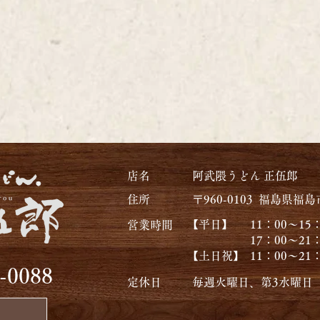
​店名
​阿武隈うどん 正伍郎
​住所
​〒960-0103
​福島県福島
【平日】 11：00〜15：00
​営業時間
17：00〜21：00（L
【土日祝】 11：00〜21：00
4-0088
​定休日
​毎週火曜日、第3水曜日