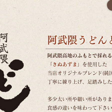
​阿武隈うどん
阿武隈高地のふもとで採れ
「
きぬあずま
」を使用した
当店オリジナルブレンド(純
丁寧に練り上げ、足踏みし
多少太い所や細い所があり
食感の違いを味わって下さ