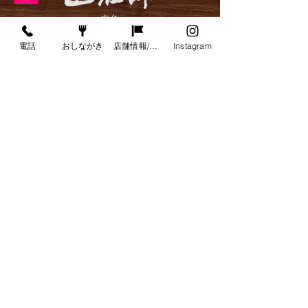
​店名
​阿武隈うどん 正伍郎
【8/9（日）ご案内時間変
【7/25（土）
電話
おしながき
店舗情報/アクセス
Instagram
​電話
更・貸切のお知らせ】
更のお知らせ】
​024-554-0088
​住所
​〒960-0103
​福島県福島市本内字中井40
​営業時間
【平日】 11：00〜15：00（L.O.14:30）
17：00〜21：00（L.O.20:30）
【土日祝】 11：00〜21：00（L.O.20:30)
​定休日
​毎週火曜日、第3水曜日（臨時休業あり）
ホーム
おしながき
お持ち帰り
お知らせ
店舗情報/アクセス
Copyright © 2021 abukumaudon-syogorou All Rights Reserved.